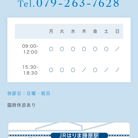
079-263-7628
Tel.
月
火
水
木
金
土
日
09:00-
〇
〇
〇
〇
〇
〇
／
12:00
15:30-
〇
〇
〇
／
〇
／
／
18:30
休診日：日曜・祝日
臨時休診あり